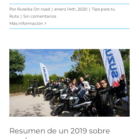
Por
Ruralka On road
|
enero 14th, 2020
|
Tips para tu
Ruta
|
Sin comentarios
Más información
Resumen de un 2019
sobre ruedas
Novedades Viajeros
Resumen de un 2019 sobre