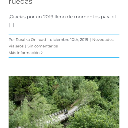
ruedas
¡Gracias por un 2019 lleno de momentos para el
[...]
Por
Ruralka On road
|
diciembre 10th, 2019
|
Novedades
Viajeros
|
Sin comentarios
Más información
5 destinos naturales en
España para conocer
con tu V-Strom
Tips para tu Ruta