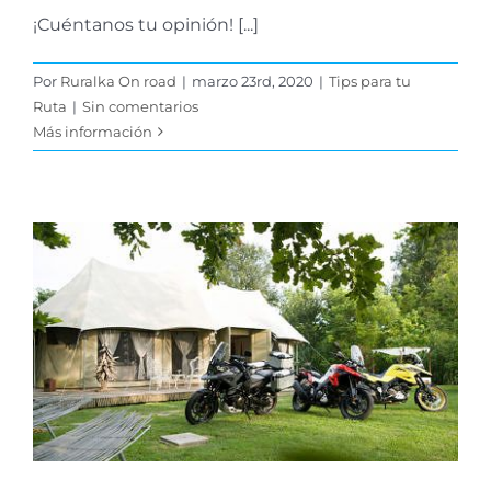
¡Cuéntanos tu opinión! [...]
Por
Ruralka On road
|
marzo 23rd, 2020
|
Tips para tu
Ruta
|
Sin comentarios
Más información
Cosas que hacer en casa
si no puedes salir con la
moto
Tips para tu Ruta