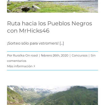
Ruta hacia los Pueblos Negros
con MrHicks46
¡Sorteo sólo para vstromers! [...]
Por
Ruralka On road
|
febrero 26th, 2020
|
Concursos
|
Sin
comentarios
Más información
Puertos de montaña