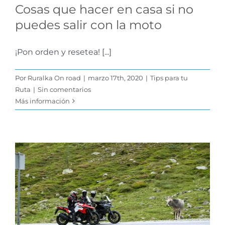
Cosas que hacer en casa si no
puedes salir con la moto
¡Pon orden y resetea! [...]
Por
Ruralka On road
|
marzo 17th, 2020
|
Tips para tu
Ruta
|
Sin comentarios
Más información
Ruta hacia los Pueblos
Negros con MrHicks46
Concursos