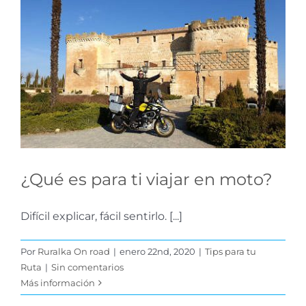
¿Qué es para ti viajar en
moto?
Tips para tu Ruta
¿Qué es para ti viajar en moto?
Difícil explicar, fácil sentirlo. [...]
Por
Ruralka On road
|
enero 22nd, 2020
|
Tips para tu
Ruta
|
Sin comentarios
Más información