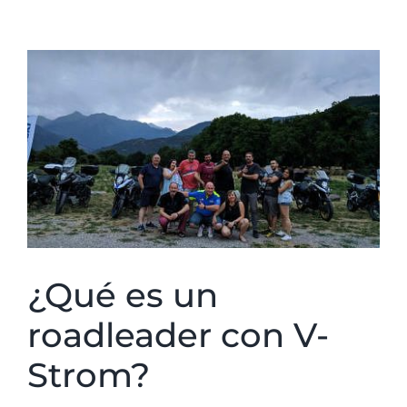
Ver
imagen
más
grande
¿Qué es un
roadleader con V-
Strom?