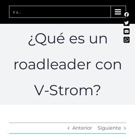
Saltar
al
Ir a...
Fac
contenido
Twit
¿Qué es un
Emai
Wha
roadleader con
V-Strom?
Anterior
Siguiente