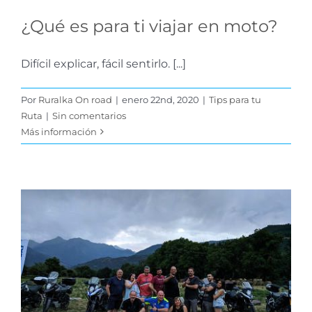
¿Qué es para ti viajar en moto?
Difícil explicar, fácil sentirlo. [...]
Por
Ruralka On road
|
enero 22nd, 2020
|
Tips para tu
Ruta
|
Sin comentarios
Más información
¿Qué es un roadleader
con V-Strom?
Tips para tu Ruta