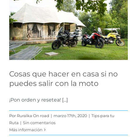
Cosas que hacer en casa
si no puedes salir con la
moto
Tips para tu Ruta
Cosas que hacer en casa si no
puedes salir con la moto
¡Pon orden y resetea! [...]
Por
Ruralka On road
|
marzo 17th, 2020
|
Tips para tu
Ruta
|
Sin comentarios
Más información