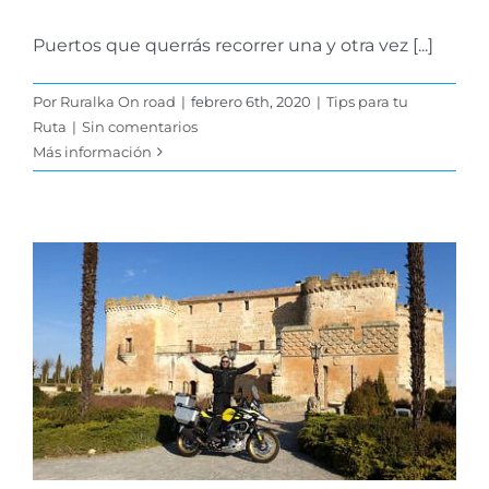
Puertos que querrás recorrer una y otra vez [...]
Por
Ruralka On road
|
febrero 6th, 2020
|
Tips para tu
Ruta
|
Sin comentarios
Más información
¿Qué es para ti viajar en
moto?
Tips para tu Ruta