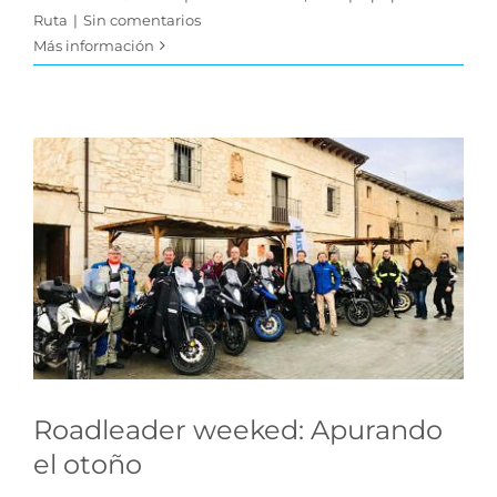
Ruta
|
Sin comentarios
Más información
Roadleader weeked:
Apurando el otoño
Novedades Viajeros
Roadleader weeked: Apurando
el otoño