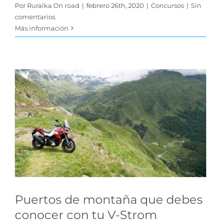
Por
Ruralka On road
|
febrero 26th, 2020
|
Concursos
|
Sin
comentarios
Más información
Puertos de montaña
que debes conocer con
tu V-Strom
Tips para tu Ruta
Puertos de montaña que debes
conocer con tu V-Strom