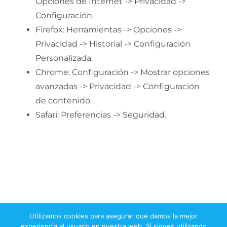
Opciones de Internet -> Privacidad ->
Configuración.
Firefox: Herramientas -> Opciones ->
Privacidad -> Historial -> Configuración
Personalizada.
Chrome: Configuración -> Mostrar opciones
avanzadas -> Privacidad -> Configuración
de contenido.
Safari: Preferencias -> Seguridad.
Utilizamos cookies para asegurar que damos la mejor
Toggle
Navigation
experiencia al usuario en nuestra web. Si sigues utilizando