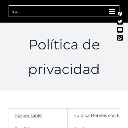
Saltar
al
Ir a...
Fac
contenido
Twit
Emai
Política de
Wha
privacidad
Responsable
Ruralka Hoteles con Estilo