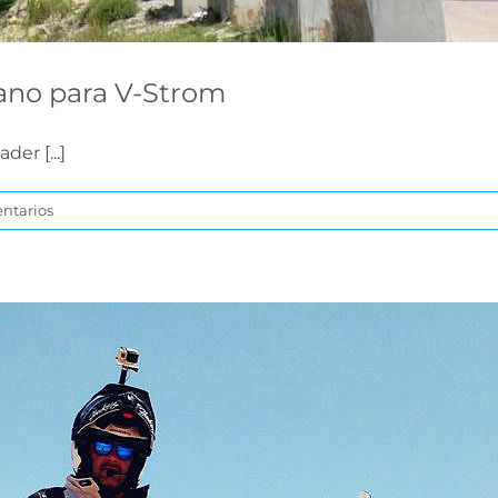
rano para V-Strom
er [...]
ntarios