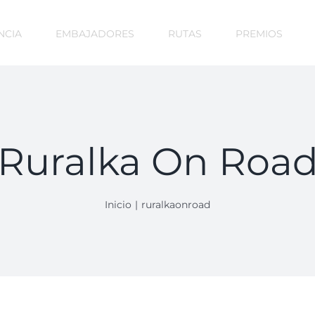
NCIA
EMBAJADORES
RUTAS
PREMIOS
Ruralka On Roa
Inicio
ruralkaonroad