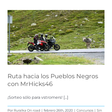
Ruta hacia los Pueblos
Negros con MrHicks46
Concursos
Ruta hacia los Pueblos Negros
con MrHicks46
¡Sorteo sólo para vstromers! [...]
Por
Ruralka On road
|
febrero 26th, 2020
|
Concursos
|
Sin