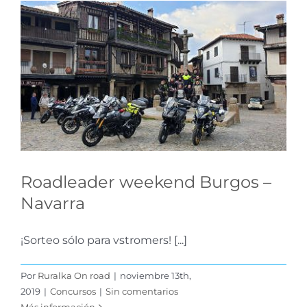
Roadleader weekend
Burgos – Navarra
Concursos
Roadleader weekend Burgos –
Navarra
¡Sorteo sólo para vstromers! [...]
Por
Ruralka On road
|
noviembre 13th,
2019
|
Concursos
|
Sin comentarios
Más información