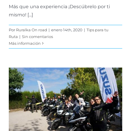
Más que una experiencia ¡Descúbrelo por ti
mismo! [...]
Por
Ruralka On road
|
enero 14th, 2020
|
Tips para tu
Ruta
|
Sin comentarios
Más información
Resumen de un 2019
sobre ruedas
Novedades Viajeros