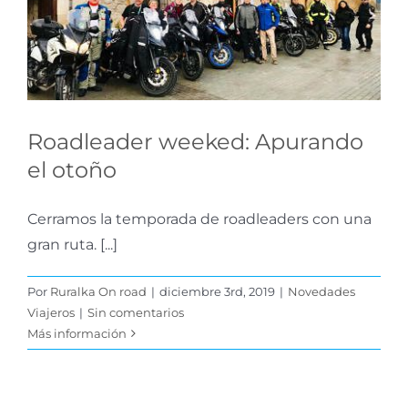
Apurando el otoño
Novedades Viajeros
Roadleader weeked: Apurando
el otoño
Cerramos la temporada de roadleaders con una
gran ruta. [...]
Por
Ruralka On road
|
diciembre 3rd, 2019
|
Novedades
Viajeros
|
Sin comentarios
Más información