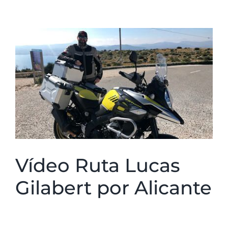
Ver
imagen
más
grande
Vídeo Ruta Lucas
Gilabert por Alicante