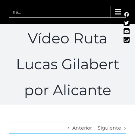
Saltar
al
Ir a...
Fac
contenido
Twit
Vídeo Ruta
Emai
Wha
Lucas Gilabert
por Alicante
Anterior
Siguiente