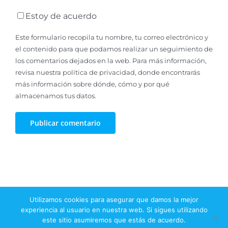
Estoy de acuerdo
Este formulario recopila tu nombre, tu correo electrónico y
el contenido para que podamos realizar un seguimiento de
los comentarios dejados en la web. Para más información,
revisa nuestra
política de privacidad
, donde encontrarás
más información sobre dónde, cómo y por qué
almacenamos tus datos.
Utilizamos cookies para asegurar que damos la mejor
Toggle
Navigation
experiencia al usuario en nuestra web. Si sigues utilizando
este sitio asumiremos que estás de acuerdo.
Aviso legal