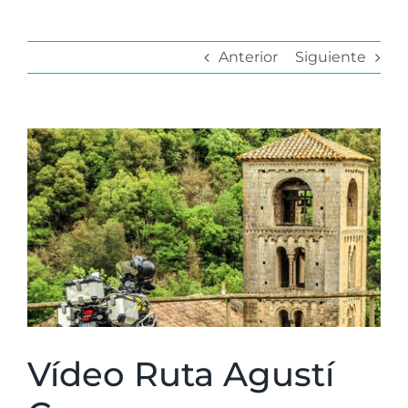
Anterior
Siguiente
Ver
imagen
más
grande
Vídeo Ruta Agustí