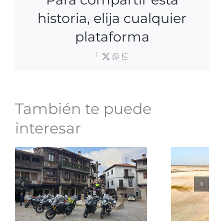
historia, elija cualquier
plataforma
Facebook
X
WhatsApp
Correo
electrónico
También te puede
interesar
Vídeo-ruta
Ru
roadleader por
Sene
Salamanca con
V-St
V-Strom