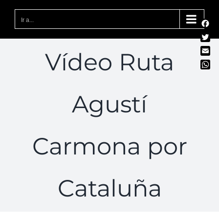
Saltar
al
Ir a...
Fac
contenido
Twit
Vídeo Ruta
Emai
Wha
Agustí
Carmona por
Cataluña