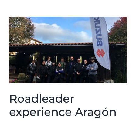
Ver
imagen
más
grande
Roadleader
experience Aragón