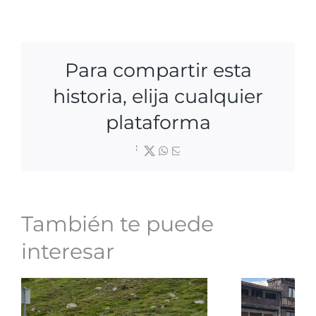
Para compartir esta
historia, elija cualquier
plataforma
Facebook
X
WhatsApp
Correo
electrónico
También te puede
interesar
Roa
Ruta hacia los