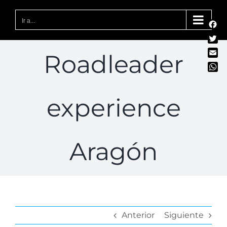
Saltar
al
Ir a...
Fac
contenido
Twit
Roadleader
Emai
Wha
experience
Aragón
Anterior
Siguiente