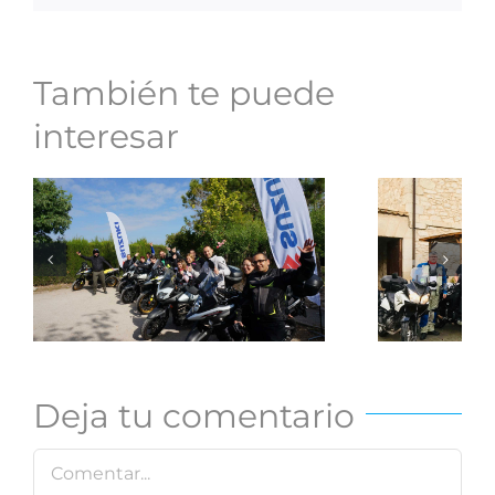
También te puede
interesar
Roa
Resumen de un
w
2019 sobre
Apu
ruedas
Deja tu comentario
Comentar