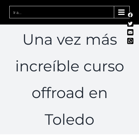
Saltar
al
Ir a...
Fac
contenido
Twit
Una vez más
Emai
Wha
increíble curso
offroad en
Toledo