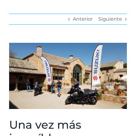
Anterior
Siguiente
Ver
imagen
más
grande
Una vez más