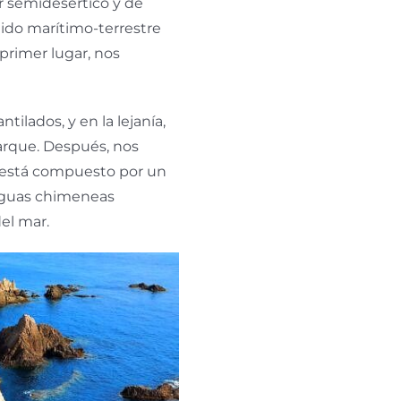
er semidesértico y de
gido marítimo-terrestre
primer lugar, nos
tilados, y en la lejanía,
parque. Después, nos
ife está compuesto por un
iguas chimeneas
el mar.