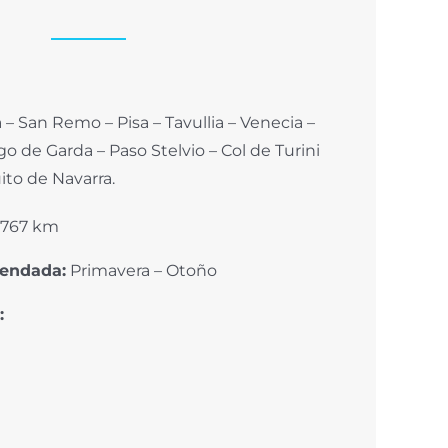
 – San Remo – Pisa –
Tavullia
– Venecia –
ago de
Garda
– Paso
Stelvio
– Col de
Turini
cuito de Navarra.
.767
km
endada:
Primavera – Otoño
: