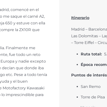
adrid, comencé en el
o me saque el carné A2,
Itinerario
a 650 y estuve con ella
Madrid – Barcelona
 compre la ZX10R que
Las Dolomitas – L
– Torre Eiffel – Cir
alia. Finalmente me
Ruta total:
5
te, fue todo un reto
r Europa y nadie excepto
Época recom
 decían que donde iba
rgo etc. Pese a todo tenía
Puntos de interés
ayuda y el buen
San Remo
de Motofactory Kawasaki
 lo imprescindible para
Torre de Pisa