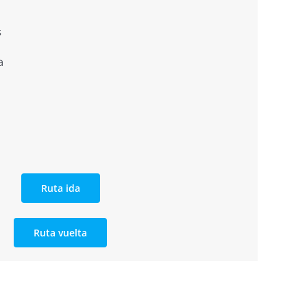
s
a
Ruta ida
Ruta vuelta