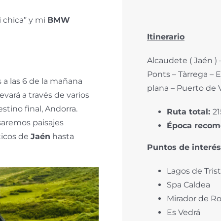
 chica” y mi
BMW
Itinerario
Alcaudete ( Jaén ) 
Ponts – Tàrrega – E
a las 6 de la mañana
plana – Puerto de 
levará a través de varios
stino final, Andorra.
Ruta total:
21
saremos paisajes
Época recom
ticos de
Jaén
hasta
Puntos de interés
Lagos de Tris
Spa Caldea
Mirador de R
Es Vedrá