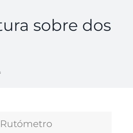
tura sobre dos
s
Rutómetro