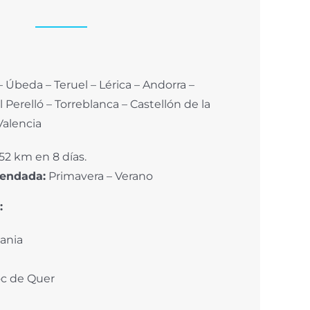
– Úbeda – Teruel – Lérica – Andorra –
l Perelló – Torreblanca – Castellón de la
Valencia
52 km en 8 días.
endada:
Primavera – Verano
:
tania
oc de Quer