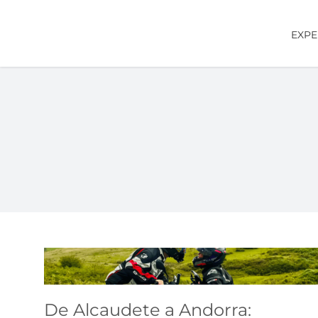
Saltar
al
EXPE
contenido
De Alcaudete a
Andorra: Aventura
De Alcaudete a Andorra: