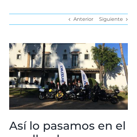
Anterior
Siguiente
Ver
imagen
más
grande
Así lo pasamos en el