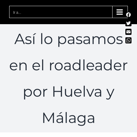
Saltar
al
Ir a...
Fac
contenido
Twit
Así lo pasamos
Emai
Wha
en el roadleader
por Huelva y
Málaga