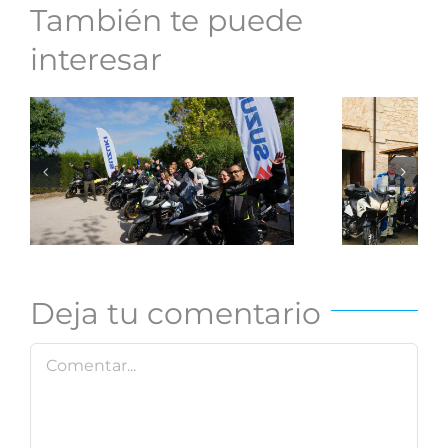
También te puede
interesar
Roa
Resumen de un
w
2019 sobre
Apu
ruedas
Deja tu comentario
Comentar