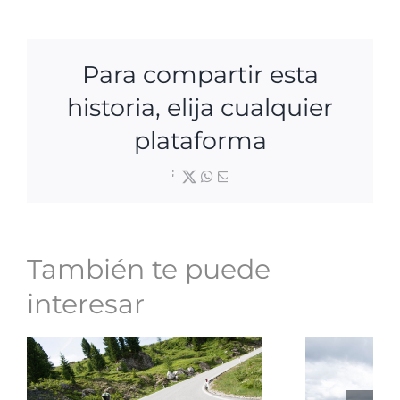
Para compartir esta
historia, elija cualquier
plataforma
Facebook
X
WhatsApp
Correo
electrónico
También te puede
interesar
Rutas
Ven
inspiradoras
viaj