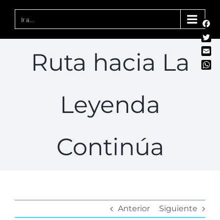
Saltar
al
Ir a...
Fac
contenido
Twit
Ruta hacia La
Emai
Wha
Leyenda
Continúa
Anterior
Siguiente