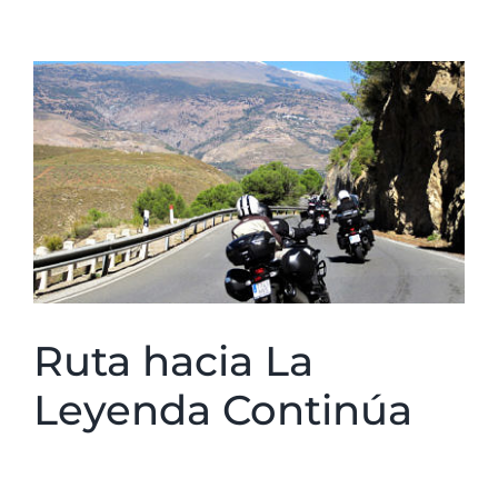
Ver
imagen
más
grande
Ruta hacia La
Leyenda Continúa