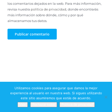
los comentarios dejados en la web. Para más información,
revisa nuestra
política de privacidad
, donde encontrarás
más información sobre dónde, cómo y por qué
almacenamos tus datos.
Utilizamos cookies para asegurar que damos la mejor
Toggle
Navigation
experiencia al usuario en nuestra web. Si sigues utilizando
este sitio asumiremos que estás de acuerdo.
Aviso legal
Vale
Rechazar todos
Política de privacidad