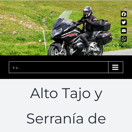
Saltar
al
Fac
contenido
Twit
Emai
Wha
Ir a...
Alto Tajo y
Serranía de