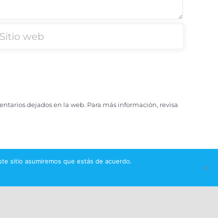
entarios dejados en la web. Para más información, revisa
este sitio asumiremos que estás de acuerdo.