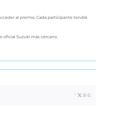
cceder al premio. Cada participante tendrá
o oficial Suzuki más cercano.
Facebook
X
WhatsApp
Correo
electrónico