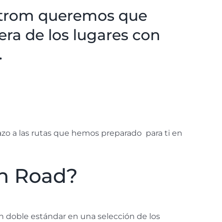
-Strom queremos que
ra de los lugares con
.
azo a las rutas que hemos preparado para ti en
On Road?
 doble estándar en una selección de los