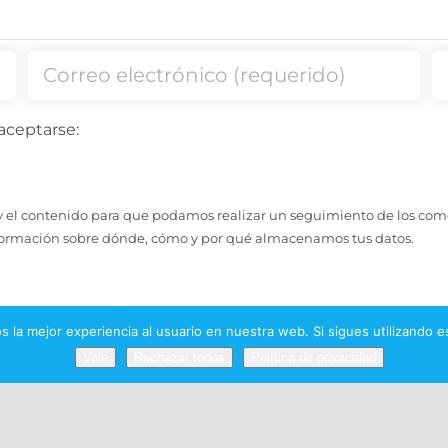
aceptarse:
o y el contenido para que podamos realizar un seguimiento de los com
formación sobre dónde, cómo y por qué almacenamos tus datos.
 la mejor experiencia al usuario en nuestra web. Si sigues utilizando 
Vale
Rechazar todos
Política de privacidad