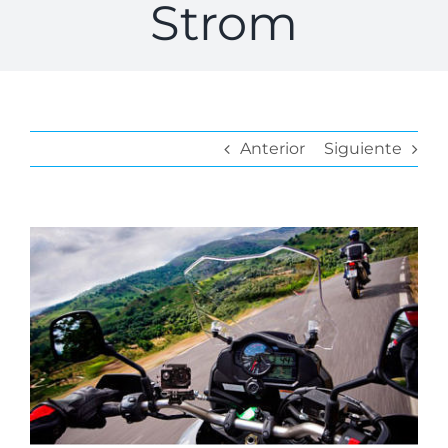
Strom
Anterior
Siguiente
Ver
imagen
más
grande