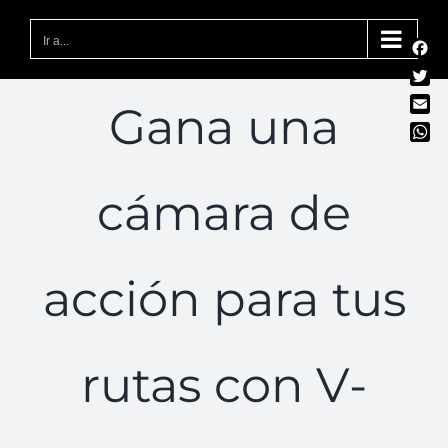
Saltar
al
Ir a...
Fac
contenido
Twit
Gana una
Emai
Wha
cámara de
acción para tus
rutas con V-