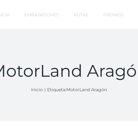
NCIA
EMBAJADORES
RUTAS
PREMIOS
otorLand Arag
Inicio
Etiqueta:
MotorLand Aragón