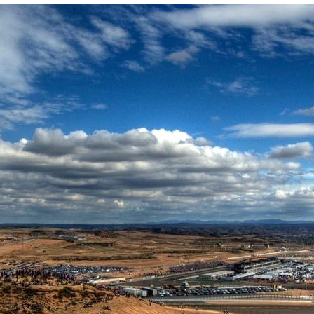
torLand Aragón para motoviaje
Tips para tu Ruta