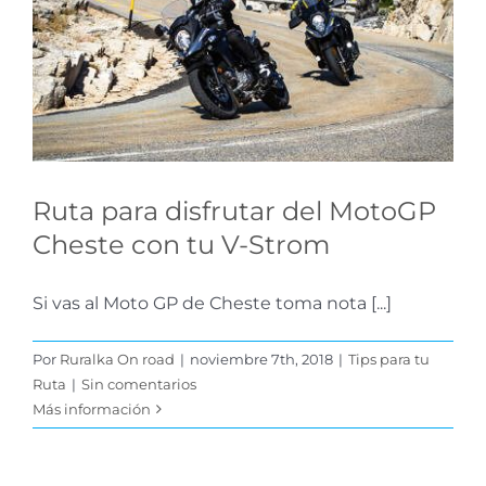
MotoGP Cheste con tu
V-Strom
Tips para tu Ruta
Ruta para disfrutar del MotoGP
Cheste con tu V-Strom
Si vas al Moto GP de Cheste toma nota [...]
Por
Ruralka On road
|
noviembre 7th, 2018
|
Tips para tu
Ruta
|
Sin comentarios
Más información