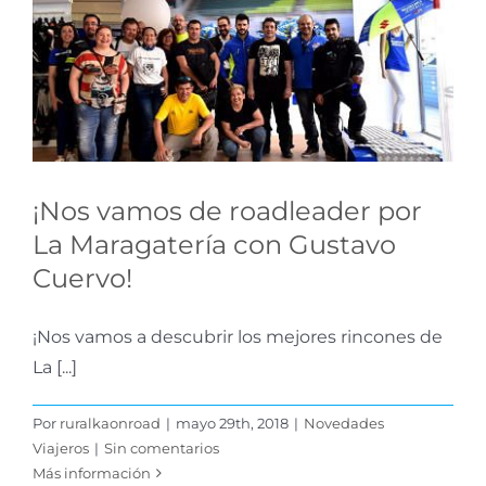
roadleader por La
Maragatería con
Gustavo Cuervo!
Novedades Viajeros
¡Nos vamos de roadleader por
La Maragatería con Gustavo
Cuervo!
¡Nos vamos a descubrir los mejores rincones de
La [...]
Por
ruralkaonroad
|
mayo 29th, 2018
|
Novedades
Viajeros
|
Sin comentarios
Más información