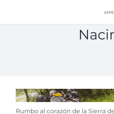
Saltar
al
EXPE
contenido
Naci
Rumbo al corazón de la
Sierra de Albacete
Rumbo al corazón de la Sierra d