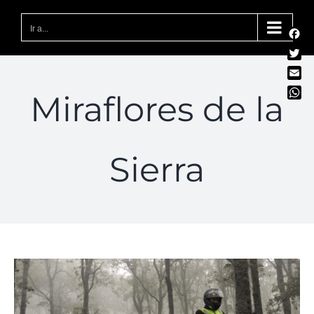
Saltar
al
Ir a...
Fac
contenido
Twit
Emai
Miraflores de la
Wha
Sierra