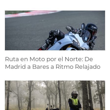
Ruta en Moto por el
Norte: De Madrid a Bares
a Ritmo Relajado
Ruta en Moto por el Norte: De
ruta
Madrid a Bares a Ritmo Relajado
Madrid, de puerto a