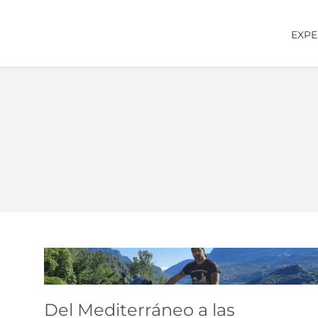
Saltar
al
EXPE
contenido
Del Mediterráneo a las
Alpujarras
Del Mediterráneo a las