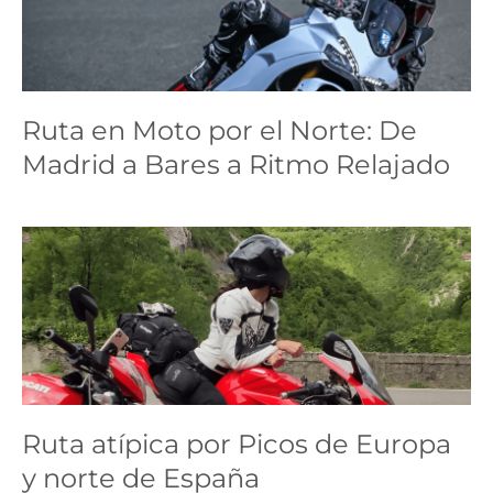
Ruta en Moto por el
Norte: De Madrid a Bares
a Ritmo Relajado
Ruta en Moto por el Norte: De
ruta
Madrid a Bares a Ritmo Relajado
Ruta atípica por Picos de
Europa y norte de España
ruta
Ruta atípica por Picos de Europa
y norte de España