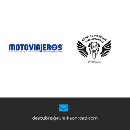
descubre@ruralkaonroad.com