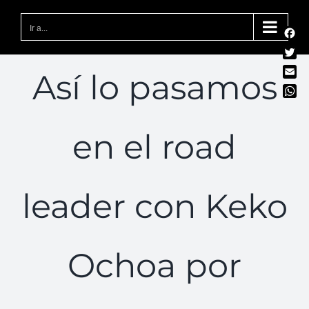
Saltar
al
Ir a...
Fac
contenido
Twit
Así lo pasamos
Emai
Wha
en el road
leader con Keko
Ochoa por