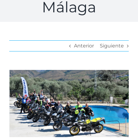
Málaga
Anterior
Siguiente
Ver
imagen
más
grande