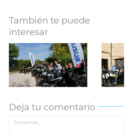
También te puede
interesar
Roa
Resumen de un
w
2019 sobre
Apu
ruedas
Deja tu comentario
Comentar