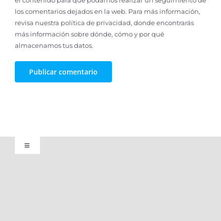
el contenido para que podamos realizar un seguimiento de
los comentarios dejados en la web. Para más información,
revisa nuestra
política de privacidad
, donde encontrarás
más información sobre dónde, cómo y por qué
almacenamos tus datos.
Toggle
Navigation
Aviso legal
Política de privacidad