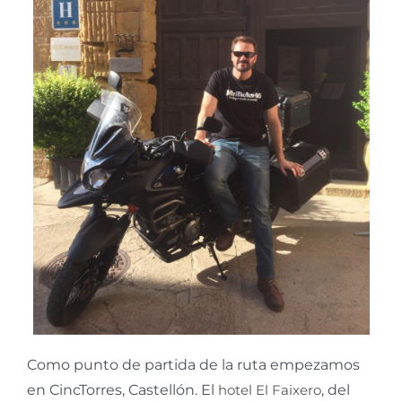
Como punto de partida de la ruta empezamos
en CincTorres, Castellón. El
hotel El Faixero
, del