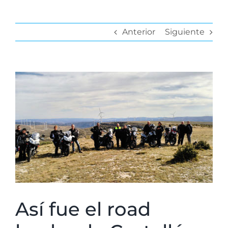
Anterior
Siguiente
Ver
imagen
más
grande
Así fue el road