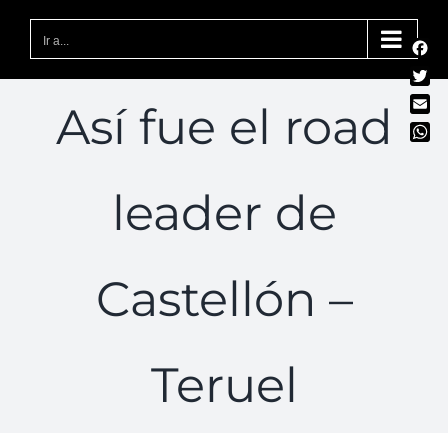
Saltar
al
Ir a...
Fac
contenido
Twit
Así fue el road
Emai
Wha
leader de
Castellón –
Teruel