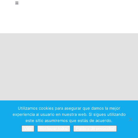
Toggle
Navigation
Aviso legal
Política de privacidad
Condiciones del premio
Utilizamos cookies para asegurar que damos la mejor
experiencia al usuario en nuestra web. Si sigues utilizando
este sitio asumiremos que estás de acuerdo.
Vale
Rechazar todos
Política de privacidad