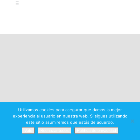
Toggle
Navigation
Aviso legal
Política de privacidad
Condiciones del premio
Utilizamos cookies para asegurar que damos la mejor
experiencia al usuario en nuestra web. Si sigues utilizando
este sitio asumiremos que estás de acuerdo.
Vale
Rechazar todos
Política de privacidad