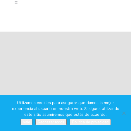
Toggle
Navigation
Aviso legal
Política de privacidad
Condiciones del premio
Utilizamos cookies para asegurar que damos la mejor
experiencia al usuario en nuestra web. Si sigues utilizando
este sitio asumiremos que estás de acuerdo.
Vale
Rechazar todos
Política de privacidad