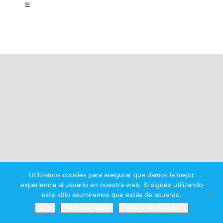
Toggle
Navigation
Aviso legal
Política de privacidad
Condiciones del premio
Utilizamos cookies para asegurar que damos la mejor
experiencia al usuario en nuestra web. Si sigues utilizando
este sitio asumiremos que estás de acuerdo.
Vale
Rechazar todos
Política de privacidad