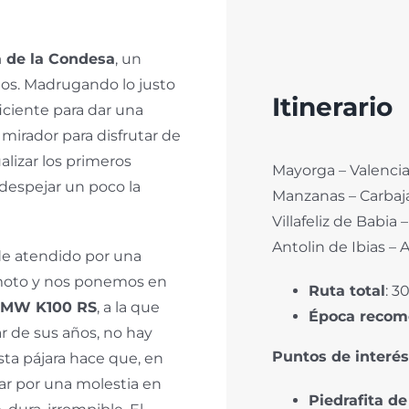
a de la Condesa
, un
ilos. Madrugando lo justo
Itinerario
iciente para dar una
mirador para disfrutar de
lizar los primeros
Mayorga – Valencia
 despejar un poco la
Manzanas – Carbaja
Villafeliz de Babia 
Antolin de Ibias – 
de atendido por una
 moto y nos ponemos en
Ruta total
: 3
MW K100 RS
, a la que
Época reco
ar de sus años, no hay
Puntos de interés
sta pájara hace que, en
ar por una molestia en
Piedrafita
de