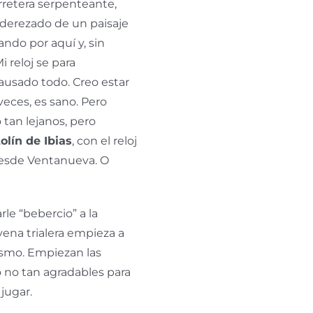
rretera serpenteante,
 aderezado de un paisaje
ando por aquí y, sin
 reloj se para
ausado todo. Creo estar
veces, es sano. Pero
 tan lejanos, pero
olín de
Ibias
, con el reloj
desde
Ventanueva
. O
rle “
bebercio
” a la
 vena
trialera
empieza a
ismo. Empiezan las
o no tan agradables para
 jugar.