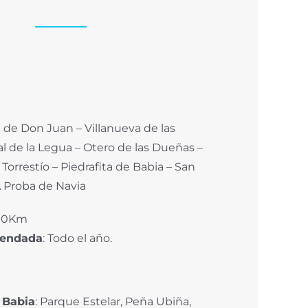
 de Don Juan – Villanueva de las
l de la Legua – Otero de las Dueñas –
– Torrestío – Piedrafita de Babia – San
A Proba de Navia
00
Km
mendada
: Todo el año.
 Babia
: Parque Estelar, Peña Ubiña,