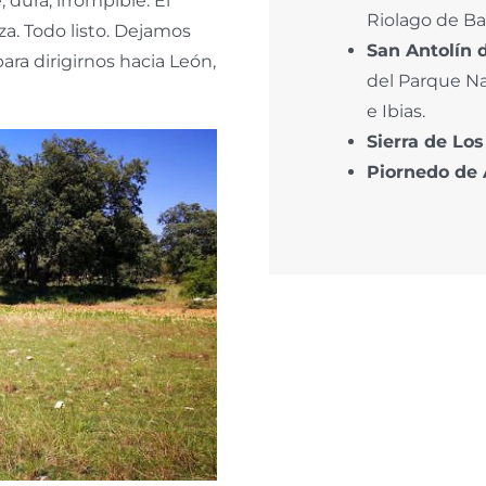
dura, irrompible. El
Riolago de Bab
za. Todo listo. Dejamos
San Antolín 
para dirigirnos hacia León,
del Parque Na
e Ibias.
Sierra de Lo
Piornedo
de 