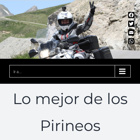
Saltar
al
Fac
contenido
Twit
Emai
Wha
Ir a...
Lo mejor de los
Pirineos