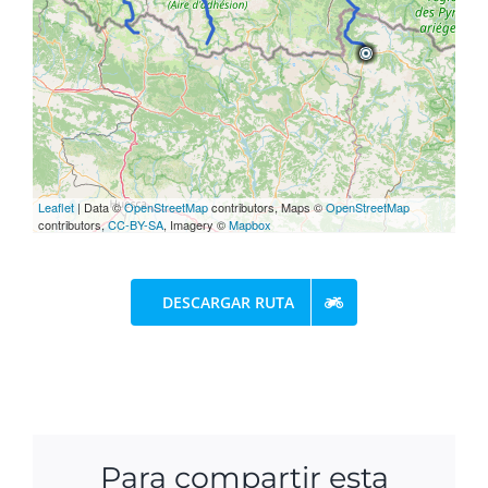
Leaflet
| Data ©
OpenStreetMap
contributors, Maps ©
OpenStreetMap
contributors,
CC-BY-SA
, Imagery ©
Mapbox
DESCARGAR RUTA
Para compartir esta