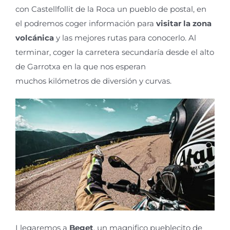
con Castellfollit de la Roca un pu
eblo de postal
,
en
el
podremos coger información
para
visitar
la zona
volcánica
y la
s
mejores
ruta
s
para conoce
rlo
.
Al
terminar
,
coger
la carretera secundaría desde el alto
de Garrotxa
en la que
nos
esperan
muchos
kilómetros
de
diversión
y curvas.
Llegaremos a
Beget
, un magnifico pueblecito
de