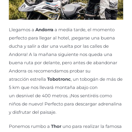
Llegamos a
Andorra
a media tarde, el momento
perfecto para llegar al hotel, ¡pegarse una buena
ducha y salir a dar una vuelta por las calles de
Andorra!
A la mañana siguiente nos queda una
buena ruta
por delante
,
pero antes de abandonar
Andorra
os
recomendamos
proba
r
su
atracción
estrella
Tobotronc
, un tobogá
n
de más de
5 km que
n
os
lleva
rá
montaña abajo
con
un
desnivel de 400 metros.
¡
No
s
sentiréis
como
niños de nuevo!
Perfecto para d
escargar adrenalina
y disfrutar del
paisaje
.
Ponemos rumbo
a
Thor
uno
para realizar la famosa