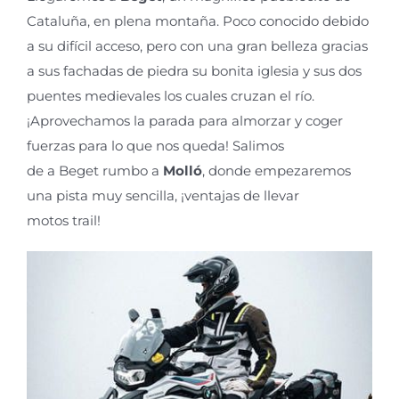
Cataluña
, en plena monta
ñ
a.
Poco conocido
debido
a su difícil acceso,
pero con una gran belleza
gracias
a su
s
fachadas
de piedra su
bonita
iglesia
y
sus
d
os
puentes medievales
los cuales
cruzan el río
.
¡A
provechamos la parada para almorzar y coger
fuerzas para lo que nos queda!
Salimos
de
a
B
eget
rumbo a
Molló
, donde empezaremos
una pista muy sencilla,
¡
ventajas de llevar
motos
trail
!