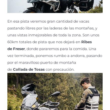
En esa pista veremos gran cantidad de vacas
pastando libres por las laderas de las monta
ña
s, y
unas vistas inmejorables de toda la zona. Son unos
60km totales de pista que nos dejar
á
en
Ribes
de
Freser
, donde pararemos para la comida. Una
vez terminada, ponemos rumbo a andorra, pasando
por
el
maravillos
o puerto de montaña
de
Collada de Tosas
con precaución
.