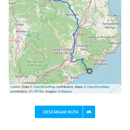
Leaflet
| Data ©
OpenStreetMap
contributors, Maps ©
OpenStreetMap
contributors,
CC-BY-SA
, Imagery ©
Mapbox
DESCARGAR RUTA