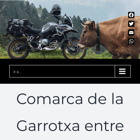
Saltar
al
Fac
contenido
Twit
Emai
Wha
Ir a...
Comarca de la
Garrotxa entre