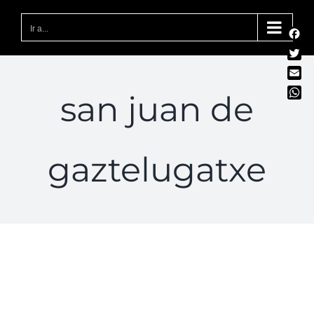
Saltar
al
Ir a...
Fac
contenido
Twit
Emai
san juan de
Wha
gaztelugatxe