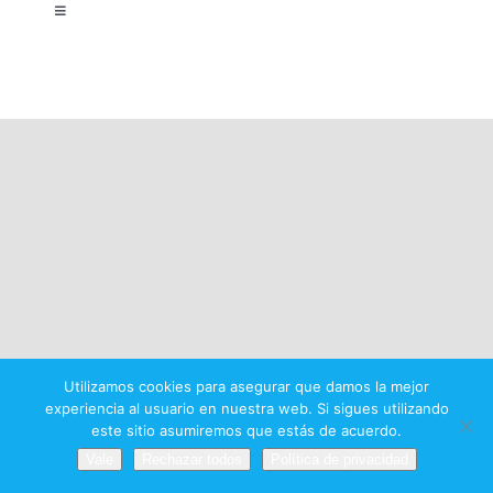
Toggle
Navigation
Aviso legal
Política de privacidad
Condiciones del premio
Utilizamos cookies para asegurar que damos la mejor
experiencia al usuario en nuestra web. Si sigues utilizando
este sitio asumiremos que estás de acuerdo.
Vale
Rechazar todos
Política de privacidad