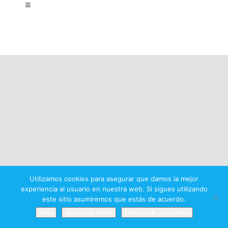
Toggle
Navigation
Aviso legal
Política de privacidad
Condiciones del premio
Utilizamos cookies para asegurar que damos la mejor
experiencia al usuario en nuestra web. Si sigues utilizando
este sitio asumiremos que estás de acuerdo.
Vale
Rechazar todos
Política de privacidad