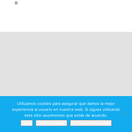
Toggle
Navigation
Aviso legal
Política de privacidad
Condiciones del premio
Utilizamos cookies para asegurar que damos la mejor
experiencia al usuario en nuestra web. Si sigues utilizando
este sitio asumiremos que estás de acuerdo.
Vale
Rechazar todos
Política de privacidad