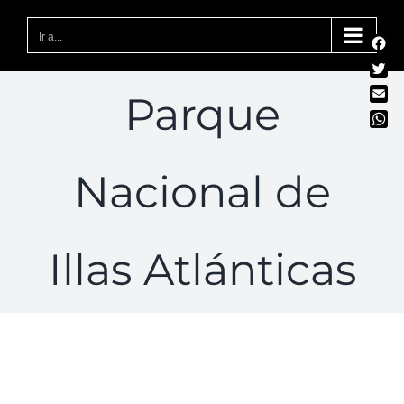
Saltar
al
Ir a...
Fac
contenido
Twit
Parque
Emai
Wha
Nacional de
Illas Atlánticas