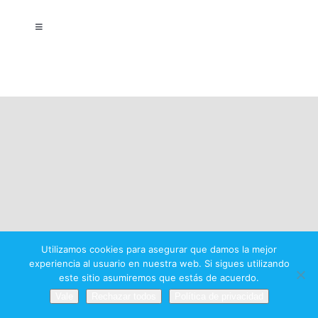
Toggle
Navigation
Aviso legal
Política de privacidad
Condiciones del premio
Utilizamos cookies para asegurar que damos la mejor
experiencia al usuario en nuestra web. Si sigues utilizando
este sitio asumiremos que estás de acuerdo.
Vale
Rechazar todos
Política de privacidad