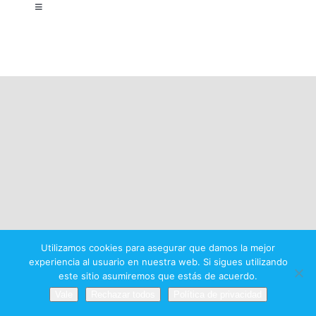
Toggle
Navigation
Aviso legal
Política de privacidad
Condiciones del premio
Utilizamos cookies para asegurar que damos la mejor
experiencia al usuario en nuestra web. Si sigues utilizando
este sitio asumiremos que estás de acuerdo.
Vale
Rechazar todos
Política de privacidad