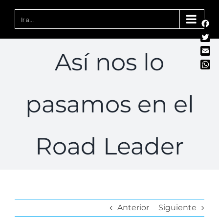
Saltar
al
Ir a...
Fac
contenido
Twit
Así nos lo
Emai
Wha
pasamos en el
Road Leader
Anterior
Siguiente