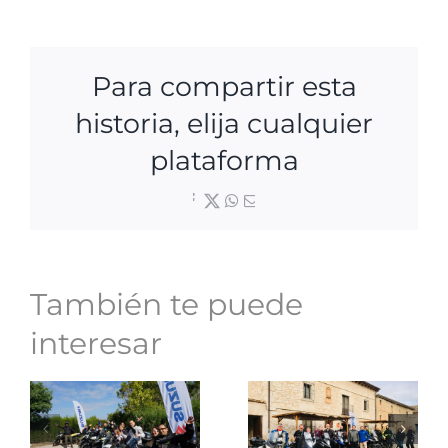
Para compartir esta
historia, elija cualquier
plataforma
Facebook
X
WhatsApp
Correo
electrónico
También te puede
interesar
Resumen
Roadleader
de un
weeked:
2019