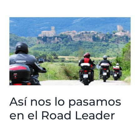
Ver
imagen
más
grande
Así nos lo pasamos
en el Road Leader