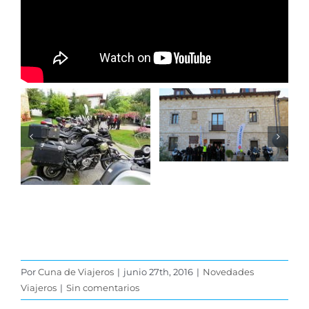
Por
Cuna de Viajeros
|
junio 27th, 2016
|
Novedades
Viajeros
|
Sin comentarios